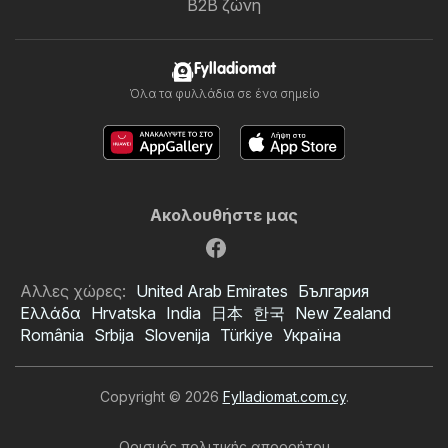
B2B ζώνη
Fylladiomat
Όλα τα φυλλάδια σε ένα σημείο
Ακολουθήστε μας
Αλλες χώρες:
United Arab Emirates
България
Ελλάδα
Hrvatska
India
日本
한국
New Zealand
România
Srbija
Slovenija
Türkiye
Україна
Copyright © 2026
Fylladiomat.com.cy
.
Ορισμός πολιτικής απορρήτου