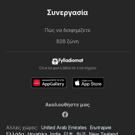
Συνεργασία
Πώς να διαφημίζετε
B2B ζώνη
Fylladiomat
Όλα τα φυλλάδια σε ένα σημείο
Ακολουθήστε μας
Αλλες χώρες:
United Arab Emirates
България
Ελλάδα
Hrvatska
India
日本
한국
New Zealand