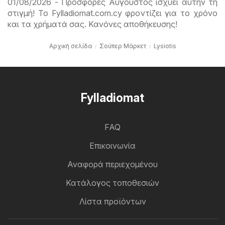
01/08/2026 - Προσφορές Αύγουστος ισχύει αυτήν τη
στιγμή! Το Fylladiomat.com.cy φροντίζει για το χρόνο
και τα χρήματά σας. Κανόνες αποθήκευσης!
Αρχική σελίδα
Σούπερ Μάρκετ
Lysiotis
Fylladiomat
FAQ
Επικοινωνία
Αναφορά περιεχομένου
Κατάλογος τοποθεσιών
Λίστα προϊόντων