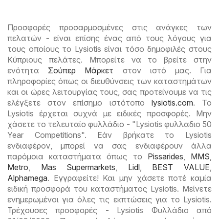
Προσφορές προσαρμοσμένες στις ανάγκες των
πελατών - είναι επίσης ένας από τους λόγους για
τους οποίους το Lysiotis είναι τόσο δημοφιλές στους
Κύπριους πελάτες. Μπορείτε να το βρείτε στην
ενότητα
Σούπερ Μάρκετ
στον ιστό μας. Για
πληροφορίες όπως οι διευθύνσεις των καταστημάτων
και οι ώρες λειτουργίας τους, σας προτείνουμε να τις
ελέγξετε στον επίσημο ιστότοπο
lysiotis.com
. Το
Lysiotis έρχεται συχνά με ειδικές προσφορές. Μην
χάσετε το τελευταίο φυλλάδιο - "Lysiotis φυλλαδιο 50
Year Competitions". Εάν βρήκατε το Lysiotis
ενδιαφέρον, μπορεί να σας ενδιαφέρουν άλλα
παρόμοια καταστήματα όπως το
Pissarides
,
MMS
,
Metro
,
Mas Supermarkets
,
Lidl
,
BEST VALUE
,
Alphamega
. Εγγραφείτε! Και μην χάσετε ποτέ καμία
ειδική προσφορά του καταστήματος Lysiotis. Μείνετε
ενημερωμένοι για όλες τις εκπτώσεις για το Lysiotis.
Τρέχουσες προσφορές - Lysiotis Φυλλάδιο από