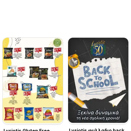
Lysiotis φυλλαδιο back
Lysiotis Gluten Free