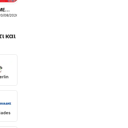
ME
20/08/2026
ι και
rlin
liades