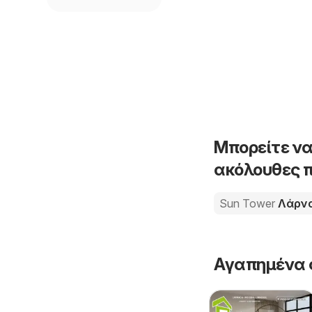
Μπορείτε να
ακόλουθες π
Sun Tower
Λάρν
Αγαπημένα 