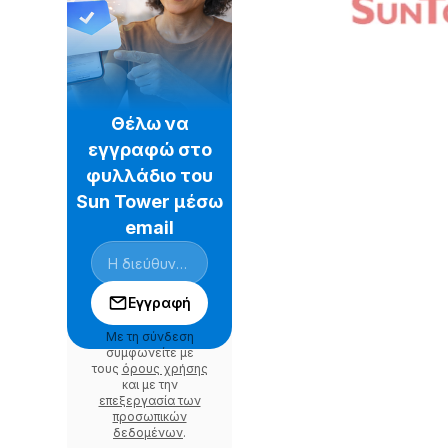
Θέλω να
εγγραφώ στο
φυλλάδιο του
Sun Tower μέσω
email
Εγγραφή
Με τη σύνδεση
συμφωνείτε με
τους
όρους χρήσης
και με την
επεξεργασία των
προσωπικών
δεδομένων
.