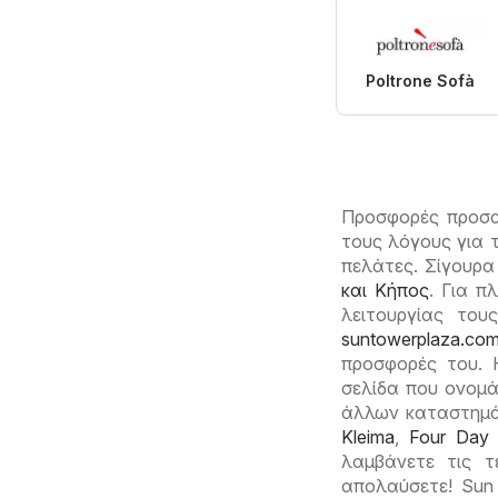
Poltrone Sofà
Προσφορές προσα
τους λόγους για 
πελάτες. Σίγουρα
και Κήπος
. Για π
λειτουργίας του
suntowerplaza.co
προσφορές του. 
σελίδα που ονομά
άλλων καταστημ
Kleima
,
Four Day 
λαμβάνετε τις τ
απολαύσετε! Sun