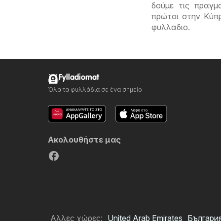
δούμε τις πραγμ
πρώτοι στην Κύπρ
φυλλαδιο.
Fylladiomat
Όλα τα φυλλάδια σε ένα σημείο
Ακολουθήστε μας
Αλλες χώρες:
United Arab Emirates
Българи