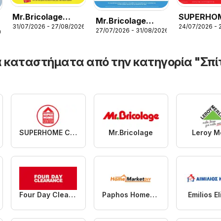
Mr.Bricolage
SUPERHO
Mr.Bricolage
31/07/2026 - 27/08/2026
24/07/2026 - 
φυλλαδιο August
CENTER
27/07/2026 - 31/08/2026
φυλλαδιο
2026
Sales
φυλλαδιο
 καταστήματα από την κατηγορία "Σπίτ
SUPERHOME CENTER
Mr.Bricolage
Leroy Me
Four Day Clearance
Paphos HomeMarket
Emilios E