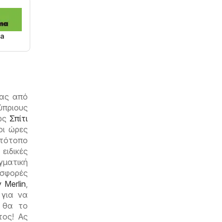
ma
νας από
ύπριους
 ως
Σπίτι
οι ώρες
στότοπο
ειδικές
γματική
οσφορές
 Merlin
,
 για να
 θα το
τος! Ας