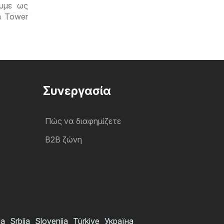
υμε ως
n Tower
Συνεργασία
Πώς να διαφημίζετε
B2B ζώνη
ia
Srbija
Slovenija
Türkiye
Україна