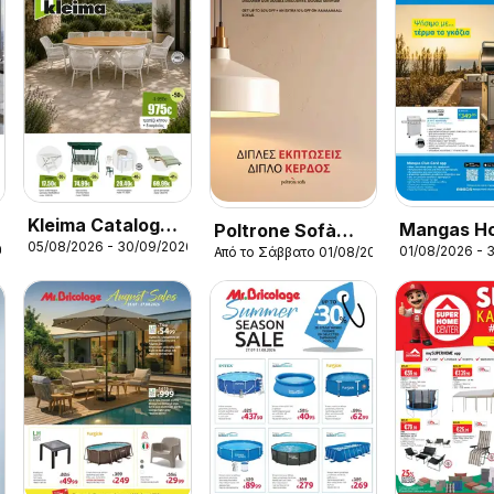
Kleima Catalogue
Mangas H
Poltrone Sofà
05/08/2026 - 30/09/2026
Outdoor
26
01/08/2026 - 
Από το Σάββατο 01/08/2026
Improvem
φυλλαδιο
φυλλαδιο