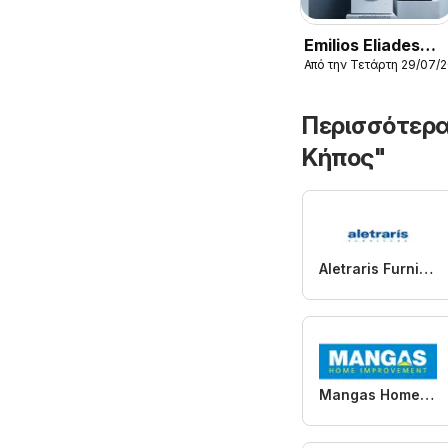
Emilios Eliades
Από την Τετάρτη 29/07/
φυλλαδιο
Περισσότερα
Κήπος"
Aletraris Furniture
Mangas Home Improvement