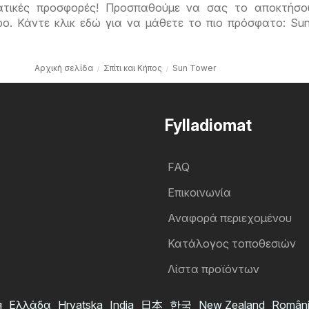
ατικές προσφορές! Προσπαθούμε να σας το αποκτήσο
ο. Κάντε κλικ εδώ για να μάθετε το πιο πρόσφατο: Su
Αρχική σελίδα
Σπίτι και Κήπος
Sun Tower
Fylladiomat
FAQ
Επικοινωνία
Αναφορά περιεχομένου
Κατάλογος τοποθεσιών
Λίστα προϊόντων
я
Ελλάδα
Hrvatska
India
日本
한국
New Zealand
Român