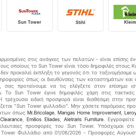
Sun Tower
Klei
Stihl
ρμοσμένες στις ανάγκες των πελατών - είναι επίσης έ
τους οποίους το Sun Tower είναι τόσο δημοφιλές στους Κ
 δεν προκαλεί έκπληξη το γεγονός ότι το ταξινομήσαμε
ληροφορίες όπως οι διευθύνσεις των καταστημάτων και 
ς, σας προτείνουμε να τις ελέγξετε στον επίσημο ι
m
. Το Sun Tower έγινε δημοφιλές χάρη στις τακτικές 
Η τρέχουσα ειδική προσφορά είναι διαθέσιμη στην πρα
ζεται "Sun Tower φυλλαδιο". Μην χάσετε παρόμοιες πρ
άτων όπως
Mr.Bricolage
,
Mangas Home Improvement
,
Leroy
Clearance
,
Emilios Eliades
,
Aletraris Furniture
. Εγγραφείτε
ελευταίες προσφορές του Sun Tower. Υπόσχομαι ότι
 Tower Φυλλάδιο από 01/08/2026 - Προσφορές Αύγουσ