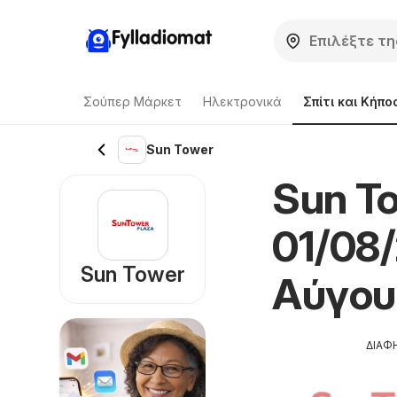
Fylladiomat
Σούπερ Μάρκετ
Hλεκτρονικά
Σπίτι και Κήπο
Sun Tower
Sun T
01/08
Sun Tower
Αύγου
ΔΙΑΦ