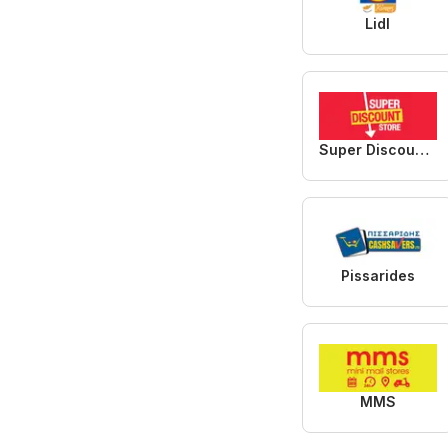
Lidl
Super Discount Store
Pissarides
MMS