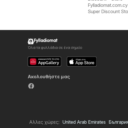
Fylladiomat.com.
Super Discount St
Fylladiomat
Όλα τα φυλλάδια σε ένα σημείο
Ακολουθήστε μας
Αλλες χώρες:
United Arab Emirates
Българи