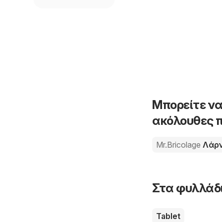
Μπορείτε να
ακόλουθες π
Mr.Bricolage
Λάρ
Στα φυλλάδι
Tablet