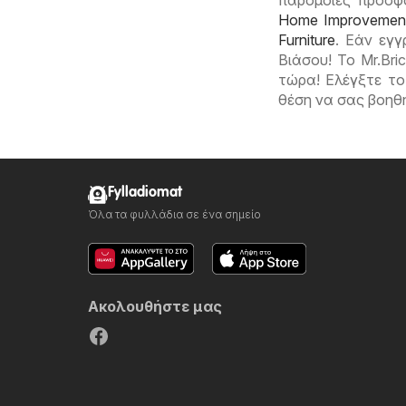
παρόμοιες προσ
Home Improvemen
Furniture
. Εάν εγγ
Βιάσου! Το Mr.Br
τώρα! Ελέγξτε το
θέση να σας βοηθ
Fylladiomat
Όλα τα φυλλάδια σε ένα σημείο
Ακολουθήστε μας