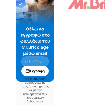
Θέλω να
εγγραφώ στο
φυλλάδιο του
Mr.Bricolage
μέσω email
Εγγραφή
Με τη σύνδεση
συμφωνείτε με
τους
όρους χρήσης
και με την
επεξεργασία των
προσωπικών
δεδομένων
.