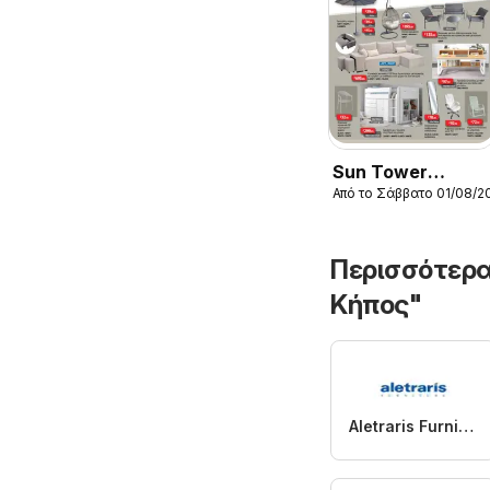
Sun Tower
Από το Σάββατο 01/08/2
φυλλαδιο
Περισσότερα
Κήπος"
Aletraris Furniture