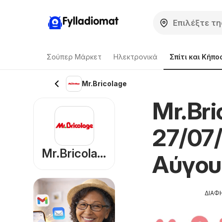
Fylladiomat
Σούπερ Μάρκετ
Hλεκτρονικά
Σπίτι και Κήπο
Mr.Bricolage
Mr.Br
27/07
Mr.Bricolage
Αύγου
ΔΙΑΦ