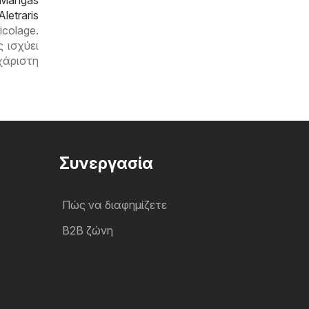
Mangas
Aletraris
colage.
 ισχύει
χάριστη
Συνεργασία
Πώς να διαφημίζετε
B2B ζώνη