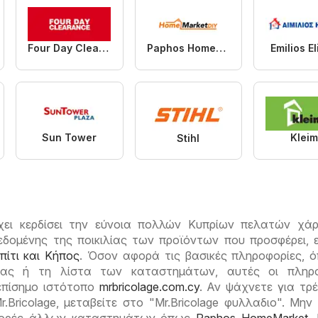
Four Day Clearance
Paphos HomeMarket
Emilios E
Sun Tower
Klei
Stihl
 έχει κερδίσει την εύνοια πολλών Κυπρίων πελατών χά
δομένης της ποικιλίας των προϊόντων που προσφέρει, ε
πίτι και Κήπος
. Όσον αφορά τις βασικές πληροφορίες, 
γίας ή τη λίστα των καταστημάτων, αυτές οι πληρο
επίσημο ιστότοπο
mrbricolage.com.cy
. Αν ψάχνετε για τρ
.Bricolage, μεταβείτε στο "Mr.Bricolage φυλλαδιο". Μην