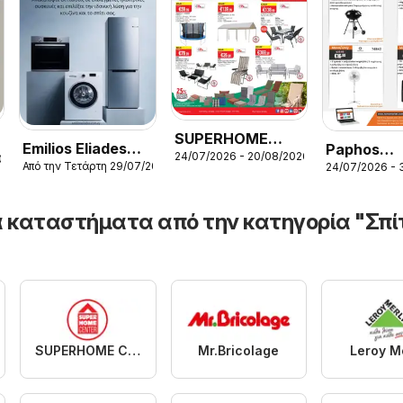
SUPERHOME
Emilios Eliades
Paphos
24/07/2026 - 20/08/2026
CENTER
026
Από την Τετάρτη 29/07/2026
24/07/2026 - 
φυλλαδιο
HomeMark
φυλλαδιο
φυλλαδιο
 καταστήματα από την κατηγορία "Σπίτ
SUPERHOME CENTER
Mr.Bricolage
Leroy Me