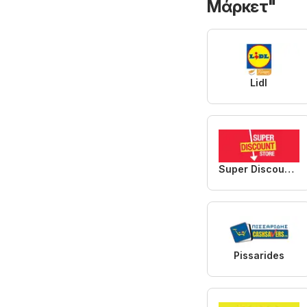
Μάρκετ"
Lidl
Super Discount Store
Pissarides