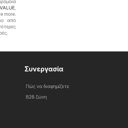
αρόμοια
 VALUE
,
e more.
ιο από
νότερες
ρές.
Συνεργασία
Πώς να διαφημίζετε
B2B ζώνη