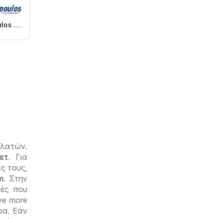
Ptochopoulos Supermarket
ελατών.
ετ
. Για
ς τους,
m
. Στην
ρές που
ve more
ρα. Εάν