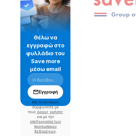
Θέλω να
εγγραφώ στο
φυλλάδιο του
Save more
μέσω email
Εγγραφή
Με τη σύνδεση
συμφωνείτε με
τους
όρους χρήσης
και με την
επεξεργασία των
προσωπικών
δεδομένων
.