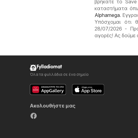
βρήκατε το Save
καταστήματα όπ
Alphamega
. Εγγρα
Υπόσχομαι ότι 
28/07/2026 - Πρ
αγορές! Ας δούμε
Fylladiomat
Όλα τα φυλλάδια σε ένα σημείο
Ακολουθήστε μας