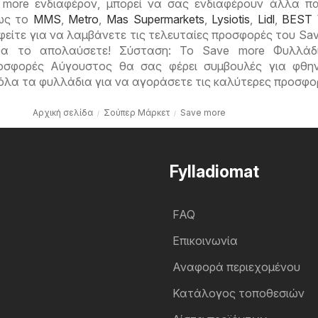
 more ενδιαφέρον, μπορεί να σας ενδιαφέρουν άλλα π
ως το
MMS
,
Metro
,
Mas Supermarkets
,
Lysiotis
,
Lidl
,
BEST
φείτε για να λαμβάνετε τις τελευταίες προσφορές του Sav
θα το απολαύσετε! Σύσταση: Το Save more Φυλλάδ
οσφορές Αύγουστος θα σας φέρει συμβουλές για φθη
 όλα τα φυλλάδια για να αγοράσετε τις καλύτερες προσφο
Αρχική σελίδα
Σούπερ Μάρκετ
Save more
Fylladiomat
FAQ
Επικοινωνία
Αναφορά περιεχομένου
Κατάλογος τοποθεσιών