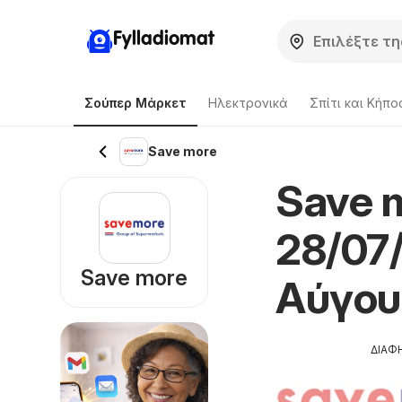
Fylladiomat
Σούπερ Μάρκετ
Hλεκτρονικά
Σπίτι και Κήπο
Save more
Save 
28/07
Save more
Αύγου
ΔΙΑΦ