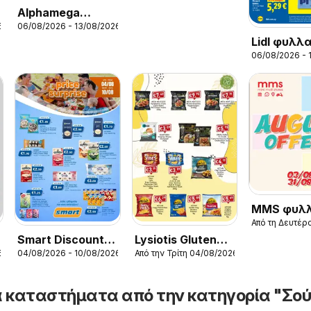
Alphamega
6
06/08/2026 - 13/08/2026
φυλλαδιο
Lidl φυλλ
06/08/2026 - 
MMS φυλλ
Από τη Δευτέρ
Smart Discount
Lysiotis Gluten
04/08/2026 - 10/08/2026
6
Από την Τρίτη 04/08/2026
Shops Smart
Free
Price Surprise
 καταστήματα από την κατηγορία "Σο