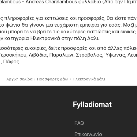
alambous - Andreas Charalambous φυλλαδιο (Από την Πέμπ
ες πληροφορίες για εκπτώσεις και προσφορές, θα είστε πά
τα ψώνια θα γίνουν μια ευχάριστη εμπειρία για εσάς. Μαζί 
ού μπορείτε να βρείτε τις καλύτερες εκπτώσεις και ειδικές
ν κατηγορία Hλεκτρονικά στην πόλη Δάλι.
σσότερες ευκαιρίες, δείτε προσφορές και από άλλες πόλει
Γεροσκήπου
,
Λιβάδια
,
Παραλίμνι
,
Στρόβολος
,
Ύψωνας
,
Λευ
α
,
Πάφος
.
Αρχική σελίδα
Προσφορές Δάλι
Hλεκτρονικά Δάλι
Fylladiomat
FAQ
Επικοινωνία