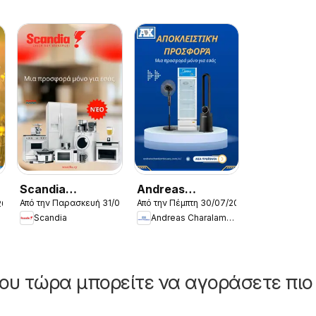
Scandia
Andreas
Από την Παρασκευή 31/07/2026
Από την Πέμπτη 30/07/2026
2026
φυλλαδιο
Charalambous
Scandia
Andreas Charalambous
φυλλαδιο
ου τώρα μπορείτε να αγοράσετε πιο