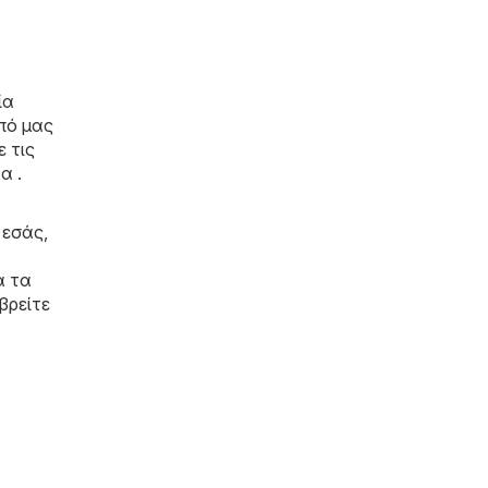
ία
πό μας
ε τις
α .
 εσάς,
α τα
βρείτε