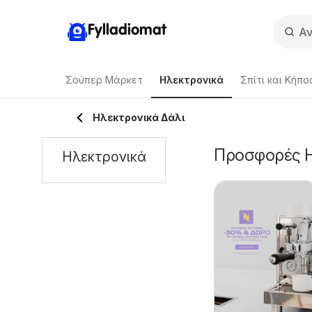
Fylladiomat
Σούπερ Μάρκετ
Hλεκτρονικά
Σπίτι και Κήπο
Hλεκτρονικά Δάλι
Προσφορές H
Hλεκτρονικά