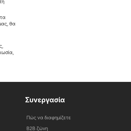
τη
ντα
μας, θα
ς,
κωσία
,
Συνεργασία
Πώς να διαφημίζετε
B2B ζώνη