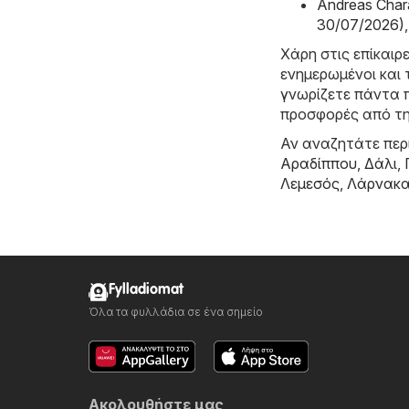
Andreas Char
30/07/2026)
,
Χάρη στις επίκαιρ
ενημερωμένοι και 
γνωρίζετε πάντα π
προσφορές από τη
Αν αναζητάτε περι
Αραδίππου
,
Δάλι
,
Λεμεσός
,
Λάρνακ
Fylladiomat
Όλα τα φυλλάδια σε ένα σημείο
Ακολουθήστε μας