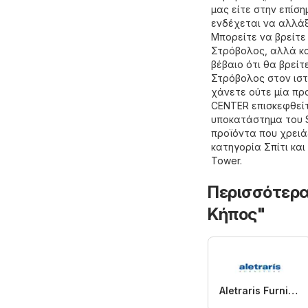
μας είτε στην επίσ
ενδέχεται να αλλάξ
Μπορείτε να βρείτ
Στρόβολος, αλλά κα
βέβαιο ότι θα βρε
Στρόβολος στον ιστ
χάνετε ούτε μία πρ
CENTER επισκεφθείτ
υποκατάστημα του 
προϊόντα που χρειά
κατηγορία
Σπίτι κα
Tower
.
Περισσότερα
Κήπος"
Aletraris Furniture