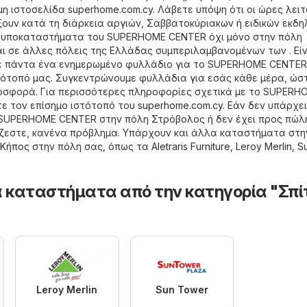
ημη ιστοσελίδα
superhome.com.cy
. Λάβετε υπόψη ότι οι ώρες λει
ουν κατά τη διάρκεια αργιών, Σαββατοκύριακων ή ειδικών εκδ
ε υποκαταστήματα του SUPERHOME CENTER όχι μόνο στην πόλη
ι σε άλλες πόλεις της Ελλάδας συμπεριλαμβανομένων των . Είν
ίτε πάντα ένα ενημερωμένο φυλλάδιο για το SUPERHOME CENTER
ότοπό μας. Συγκεντρώνουμε φυλλάδια για εσάς κάθε μέρα, ώστ
οσφορά. Για περισσότερες πληροφορίες σχετικά με το SUPERH
ε τον επίσημο ιστότοπό του
superhome.com.cy
. Εάν δεν υπάρχει
SUPERHOME CENTER στην πόλη Στρόβολος ή δεν έχει προς πώλ
ζεστε, κανένα πρόβλημα. Υπάρχουν και άλλα καταστήματα στη
ι Κήπος
στην πόλη σας, όπως τα
Aletraris Furniture
,
Leroy Merlin
,
S
 καταστήματα από την κατηγορία "Σπίτ
Leroy Merlin
Sun Tower