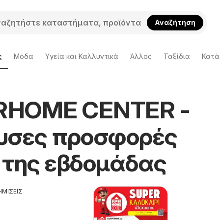
Αναζήτηση
ς
Μόδα
Υγεία και Καλλυντικά
Άλλος
Ταξίδια
Κατά
RHOME CENTER -
υσες προσφορές
 της εβδομάδας
ΗΜΙΣΕΙΣ