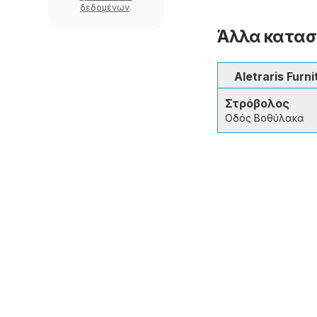
δεδομένων
.
Άλλα καταστ
Aletraris Furni
Στρόβολος
Οδός Βοθύλακα