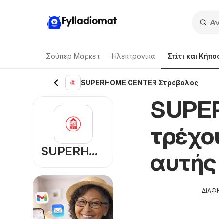
Fylladiomat
Σούπερ Μάρκετ
Hλεκτρονικά
Σπίτι και Κήπο
SUPERHOME CENTER Στρόβολος
SUPE
τρέχο
SUPERHOME CENTER
αυτής
ΔΙΑΦ