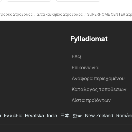
φορές Στρόβολος
Σπίτι και Κήπος Στρόβολος
SUPERHOME CENTER Στ
Fylladiomat
FAQ
Επικοινωνία
Αναφορά περιεχομένου
Κατάλογος τοποθεσιών
Λίστα προϊόντων
я
Ελλάδα
Hrvatska
India
日本
한국
New Zealand
Român