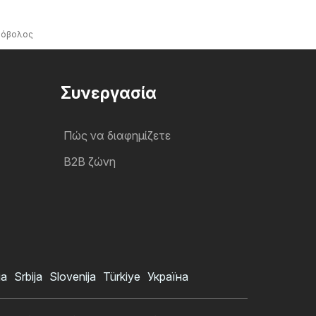
ρόβολος
Συνεργασία
Πώς να διαφημίζετε
B2B ζώνη
ia
Srbija
Slovenija
Türkiye
Україна