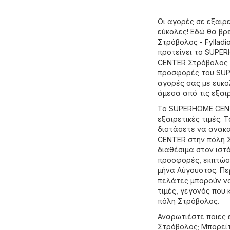
Οι αγορές σε εξαιρ
εύκολες! Εδώ θα β
Στρόβολος - Fylladi
προτείνει το SUPE
CENTER Στρόβολος πο
προσφορές του SUP
αγορές σας με ευκο
άμεσα από τις εξαι
Το SUPERHOME CENT
εξαιρετικές τιμές.
διστάσετε να ανακ
CENTER στην πόλη 
διαθέσιμα στον ιστ
προσφορές, εκπτώσε
μήνα Αύγουστος. Πε
πελάτες μπορούν να
τιμές, γεγονός που
πόλη Στρόβολος.
Αναρωτιέστε ποιες 
Στρόβολος; Μπορείτ