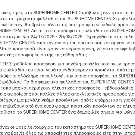
ετικές τιμές στο SUPERHOME CENTER Στρόβολος δεν ήταν ποτέ 
ρείτε τα τρέχοντα φυλλάδια του SUPERHOME CENTER Στρόβολος
omat.com.cy
, θα βρείτε πάντα τις πιο πρόσφατες ειδικές προσφ
RHOME CENTER. Δείτε το πιο πρόσφατο φυλλάδιο του SUPERHO
υ ισχύει για 24/07/2026 - 20/08/2026. Περιηγηθείτε στις τελε
ERHOME CENTER από την άνεση του σπιτιού σας και οργανώστε
λία. Η προσφορά είναι χρονικά περιορισμένη, γι' αυτό επωφελη
ρετικές προσφορές αυτής της εβδομάδας.
ER Στρόβολος προσφέρει μια μεγάλη ποικιλία ποιοτικών προϊό
 Τα φυλλάδιά του είναι γεμάτα ενδιαφέροντα προϊόντα, οπότε μ
αλύψετε ολόκληρη τη συλλογή, την οποία προσφέρει το SUPER
Στρόβολος. Τα διαφημιστικά φυλλάδια του SUPERHOME CENTER 
ότοπό μας και περιέχουν ελκυστικές προσφορές - εβδομαδιαίες
ις αφοσίωσης και πολλές άλλες αποκλειστικές προσφορές για
ριέχουν μια μεγάλη γκάμα προϊόντων, οπότε υπάρχει κάτι για όλ
 επιλέξουν από ένα ευρύ φάσμα ποιοτικών προϊόντων σε ελκυσ
 καθιστά το SUPERHOME CENTER ένα δημοφιλές σημείο για ψώνι
είναι οι ώρες λειτουργίας του καταστήματος SUPERHOME CENT
ε να βρείτε όλες τις απαραίτητες πληροφορίες είτε στην ιστο