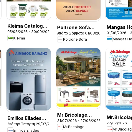
Kleima Catalogue
Mangas H
Poltrone Sofà
05/08/2026 - 30/09/2026
Outdoor
26
01/08/2026 - 
Από το Σάββατο 01/08/2026
Improvem
φυλλαδιο
Kleima
Poltrone Sofà
φυλλαδιο
Mr.Bricolage
Mr.Bricola
Emilios Eliades
31/07/2026 - 27/08/2026
φυλλαδιο August
026
27/07/2026 - 
φυλλαδιο
Από την Τετάρτη 29/07/2026
φυλλαδιο
Mr.Bricolage
Sales
Mr.Bricola
Emilios Eliades