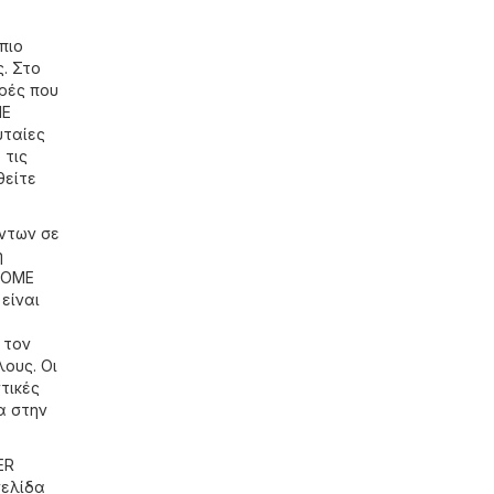
πιο
. Στο
ορές που
ME
υταίες
 τις
θείτε
ντων σε
η
HOME
είναι
 τον
ους. Οι
τικές
α στην
ER
σελίδα