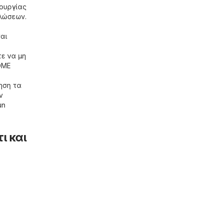
τουργίας
ηλώσεων.
αι
ε να μη
OME
ηση τα
ν
un
ι και