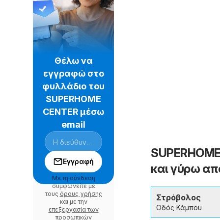
Θέλω να
εγγραφώ στο
φυλλάδιο του
SUPERHOME
CENTER μέσω
email
SUPERHOME 
Εγγραφή
και γύρω απ
Με τη σύνδεση
συμφωνείτε με
τους
όρους χρήσης
Στρόβολος
και με την
Οδός Κάμπου
επεξεργασία των
προσωπικών