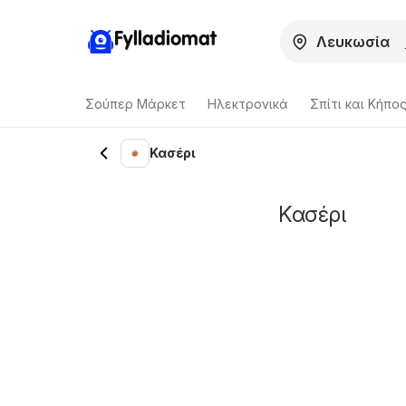
Fylladiomat
Σούπερ Μάρκετ
Hλεκτρονικά
Σπίτι και Κήπο
Κασέρι
Κασέρι