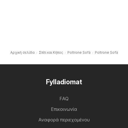
Αρχική σελίδα
Σπίτι και Κήπος
Poltrone Sofà
Poltrone Sofà
Fylladiomat
FAQ
Επικοινωνία
Αναφορά περιεχομένου