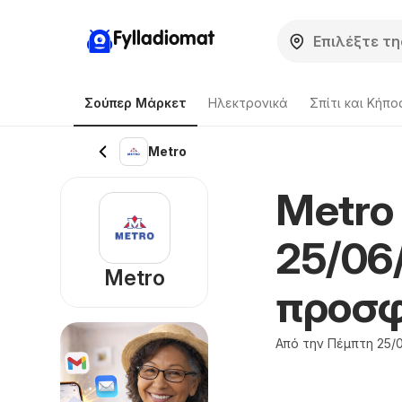
Fylladiomat
Σούπερ Μάρκετ
Hλεκτρονικά
Σπίτι και Κήπο
Metro
Metro
25/06
Metro
προσ
Από την Πέμπτη 25/