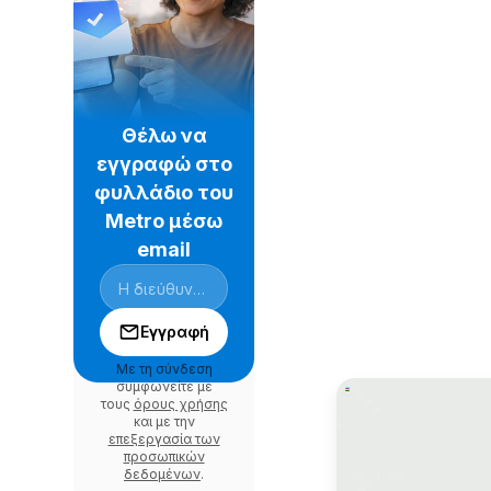
Θέλω να
εγγραφώ στο
φυλλάδιο του
Metro μέσω
email
Εγγραφή
Με τη σύνδεση
συμφωνείτε με
τους
όρους χρήσης
και με την
επεξεργασία των
προσωπικών
δεδομένων
.