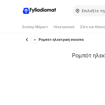
Fylladiomat
Σούπερ Μάρκετ
Hλεκτρονικά
Σπίτι και Κήπο
Ρομπότ ηλεκτρική σκούπα
Ρομπότ ηλεκ